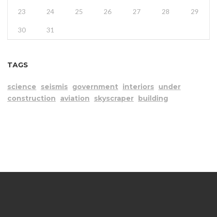
23
24
25
26
27
28
29
30
31
TAGS
science
seismis
government
interiors
under
construction
aviation
skyscraper
building