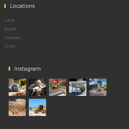
Locations
Jubail
Riyadh
Dammam
Jedda
Instagram