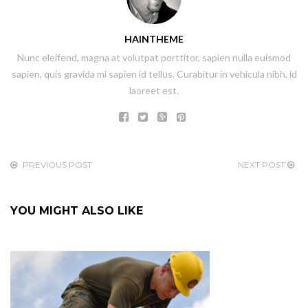
HAINTHEME
Nunc eleifend, magna at volutpat porttitor, sapien nulla euismod
sapien, quis gravida mi sapien id tellus. Curabitur in vehicula nibh, id
laoreet est.
PREVIOUS POST
NEXT POST
YOU MIGHT ALSO LIKE