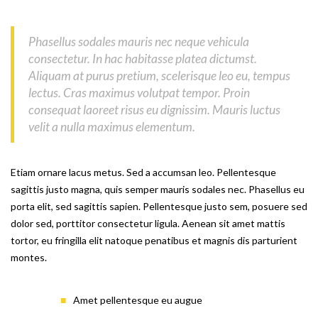
Phasellus sodales mauris nec neque vehicula
consectetur. In hac habitasse platea dictumst.
Aliquam at purus pretium, scelerisque leo eu, tempus
lectus. Cras maximus volutpat tempor. Proin
consequat laoreet risus eu dignissim. Mauris luctus
velit a nulla maximus elementum.
Etiam ornare lacus metus. Sed a accumsan leo. Pellentesque
sagittis justo magna, quis semper mauris sodales nec. Phasellus eu
porta elit, sed sagittis sapien. Pellentesque justo sem, posuere sed
dolor sed, porttitor consectetur ligula. Aenean sit amet mattis
tortor, eu fringilla elit natoque penatibus et magnis dis parturient
montes.
Amet pellentesque eu augue